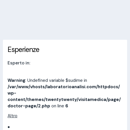
Invia messaggio
Esperienze
Indirizzi
Prestazioni
Recensioni
Esperienze
Esperto in:
Warning
: Undefined variable $sudime in
/var/www/vhosts/laboratorioanalisi.com/httpdocs/
wp-
content/themes/twentytwenty/visitamedica/page/
doctor-page/2.php
on line
6
Altro