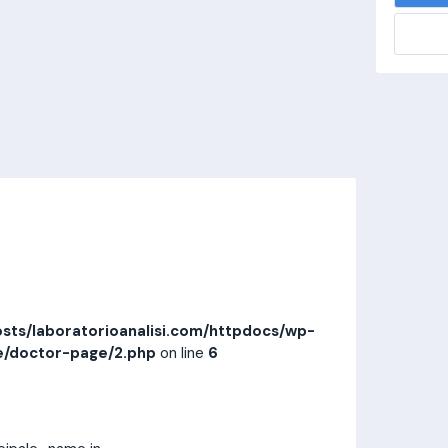
alisi.com/httpdocs/wp-
visitamedica/page/doctor-page/1.php
on
Invia messaggio
Prestazioni
Recensioni
sts/laboratorioanalisi.com/httpdocs/wp-
e/doctor-page/2.php
on line
6