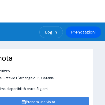
(using password: YES)
ng password: YES) in
a/page/doctor-page/include_data/data_user.php
Log in
Prenotazioni
nota
dirizzo
a Ottavio D'Arcangelo 16, Catania
ima disponibilità entro 5 giorni
Prenota una visita