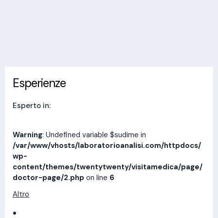
Invia messaggio
Esperienze
Indirizzi
Prestazioni
Recensioni
Esperienze
Esperto in:
Warning
: Undefined variable $sudime in
/var/www/vhosts/laboratorioanalisi.com/httpdocs/
wp-
content/themes/twentytwenty/visitamedica/page/
doctor-page/2.php
on line
6
Altro