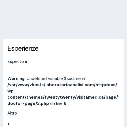
Invia messaggio
Esperienze
Indirizzi
Prestazioni
Recensioni
Esperienze
Esperto in:
Warning
: Undefined variable $sudime in
/var/www/vhosts/laboratorioanalisi.com/httpdocs/
wp-
content/themes/twentytwenty/visitamedica/page/
doctor-page/2.php
on line
6
Altro