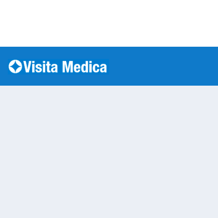
Si è verificato un errore: SQLSTATE[HY000] [1045] Acc
Warning
: mysqli::__construct(): (HY000/1045): Access
/var/www/vhosts/laboratorioanalisi.com/httpdo
on line
283
Laboratorio Analisi 
Warning
: Undefined variable $nom
/var/www/vhosts/laboratorioan
content/themes/twentytwenty/
line
13
Warning
: Undefined variable $vias