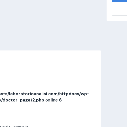
alisi.com/httpdocs/wp-
visitamedica/page/doctor-page/1.php
on
Invia messaggio
Prestazioni
Recensioni
sts/laboratorioanalisi.com/httpdocs/wp-
e/doctor-page/2.php
on line
6