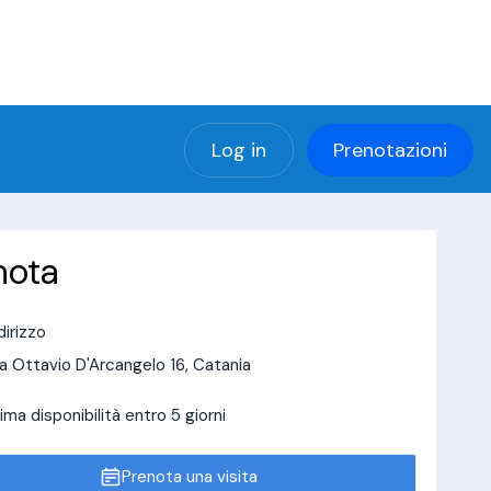
(using password: YES)
ng password: YES) in
a/page/doctor-page/include_data/data_user.php
Log in
Prenotazioni
nota
dirizzo
a Ottavio D'Arcangelo 16, Catania
ima disponibilità entro 5 giorni
Prenota una visita