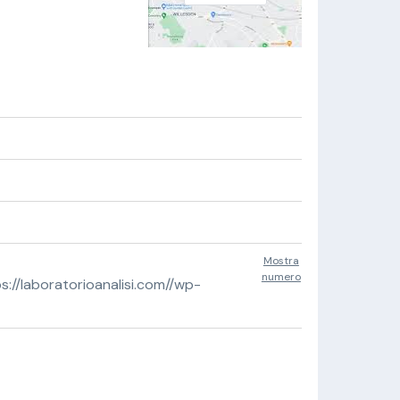
Mostra
numero
//laboratorioanalisi.com//wp-