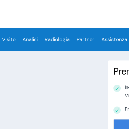
ess denied for user 'login_visitamedica'@'localhost' 
 denied for user 'login_visitamedica'@'localhost' (usi
cs/wp-content/themes/twentytwenty/visitamedic
Visite
Analisi
Radiologia
Partner
Assistenza
Pre
San Lorenzo del Vallo
In
estudio in
Vi
alisi.com/httpdocs/wp-
visitamedica/page/doctor-page/1.php
on
Pr
tudio in