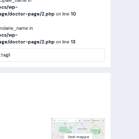
ncipale_name in
ocs/wp-
age/doctor-page/2.php
on line
10
ondarie_name in
ocs/wp-
age/doctor-page/2.php
on line
13
tagli
Vedi mappa