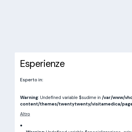
/var/www/vhosts/laboratorioan
content/themes/twentytwenty/
line
14
10 recensioni
Prenota una visita
Esperienze
Indirizzi
Esperienze
Esperto in:
Warning
: Undefined variable $sudime in
/var/www/vho
content/themes/twentytwenty/visitamedica/pag
Altro