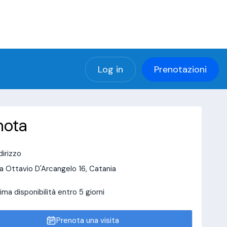
(using password: YES)
ng password: YES) in
a/page/doctor-page/include_data/data_user.php
Log in
Prenotazioni
nota
dirizzo
a Ottavio D'Arcangelo 16, Catania
ima disponibilità entro 5 giorni
Prenota una visita