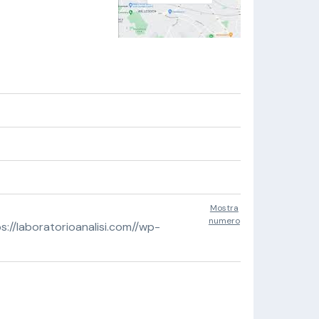
Mostra
numero
//laboratorioanalisi.com//wp-