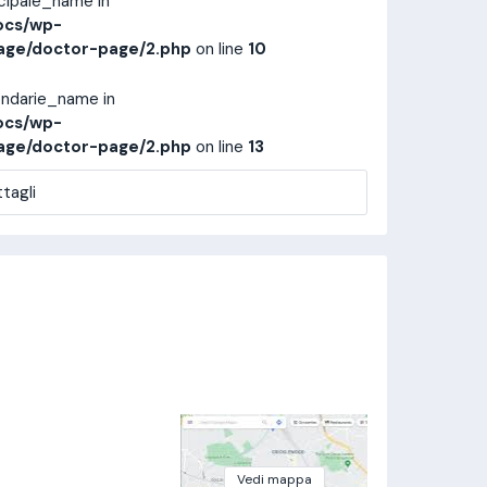
ncipale_name in
ocs/wp-
age/doctor-page/2.php
on line
10
ondarie_name in
ocs/wp-
age/doctor-page/2.php
on line
13
tagli
Vedi mappa