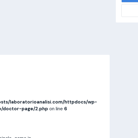
alisi.com/httpdocs/wp-
visitamedica/page/doctor-page/1.php
on
Invia messaggio
Prestazioni
Recensioni
sts/laboratorioanalisi.com/httpdocs/wp-
e/doctor-page/2.php
on line
6