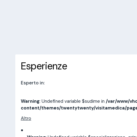
/var/www/vhosts/laboratorioan
content/themes/twentytwenty/
line
14
10 recensioni
Prenota una visita
Esperienze
Indirizzi
Esperienze
Esperto in:
Warning
: Undefined variable $sudime in
/var/www/vho
content/themes/twentytwenty/visitamedica/pag
Altro