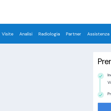
ess denied for user 'login_visitamedica'@'localhost' 
 denied for user 'login_visitamedica'@'localhost' (usi
cs/wp-content/themes/twentytwenty/visitamedic
Visite
Analisi
Radiologia
Partner
Assistenza
Pre
San Giovanni Suergiu
In
estudio in
Vi
alisi.com/httpdocs/wp-
visitamedica/page/doctor-page/1.php
on
Pr
tudio in