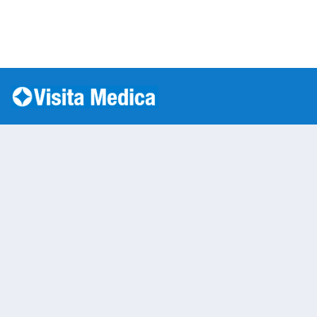
Si è verificato un errore: SQLSTATE[HY000] [1045] Acc
Warning
: mysqli::__construct(): (HY000/1045): Access
/var/www/vhosts/laboratorioanalisi.com/httpdo
on line
283
Laboratorio Analisi 
Warning
: Undefined variable $nom
/var/www/vhosts/laboratorioan
content/themes/twentytwenty/
line
13
Warning
: Undefined variable $vias