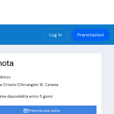
(using password: YES)
ng password: YES) in
a/page/doctor-page/include_data/data_user.php
Log in
Prenotazioni
nota
dirizzo
a Ottavio D'Arcangelo 16, Catania
ima disponibilità entro 5 giorni
Prenota una visita