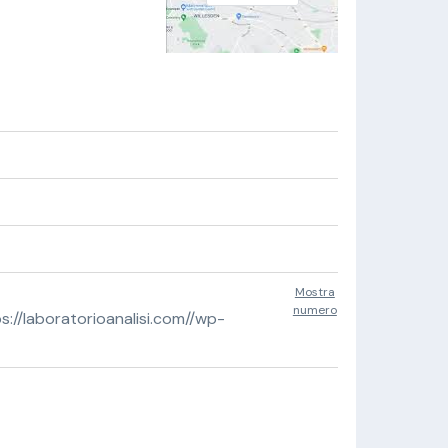
Mostra
numero
//laboratorioanalisi.com//wp-