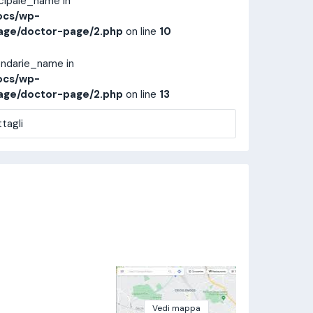
ncipale_name in
ocs/wp-
age/doctor-page/2.php
on line
10
ondarie_name in
ocs/wp-
age/doctor-page/2.php
on line
13
tagli
Vedi mappa