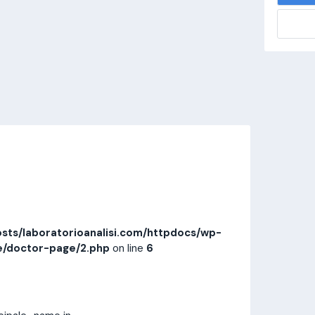
alisi.com/httpdocs/wp-
visitamedica/page/doctor-page/1.php
on
Invia messaggio
Prestazioni
Recensioni
sts/laboratorioanalisi.com/httpdocs/wp-
e/doctor-page/2.php
on line
6