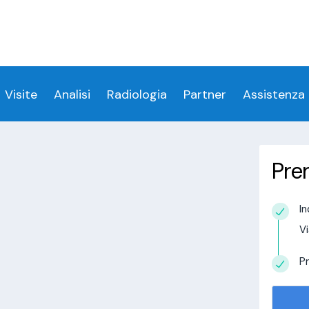
ess denied for user 'login_visitamedica'@'localhost' 
 denied for user 'login_visitamedica'@'localhost' (usi
cs/wp-content/themes/twentytwenty/visitamedic
Visite
Analisi
Radiologia
Partner
Assistenza
Pre
an Basilio
In
estudio in
Vi
alisi.com/httpdocs/wp-
visitamedica/page/doctor-page/1.php
on
Pr
tudio in