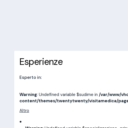
/var/www/vhosts/laboratorioan
content/themes/twentytwenty/
line
14
10 recensioni
Prenota una visita
Esperienze
Indirizzi
Esperienze
Esperto in:
Warning
: Undefined variable $sudime in
/var/www/vho
content/themes/twentytwenty/visitamedica/pag
Altro