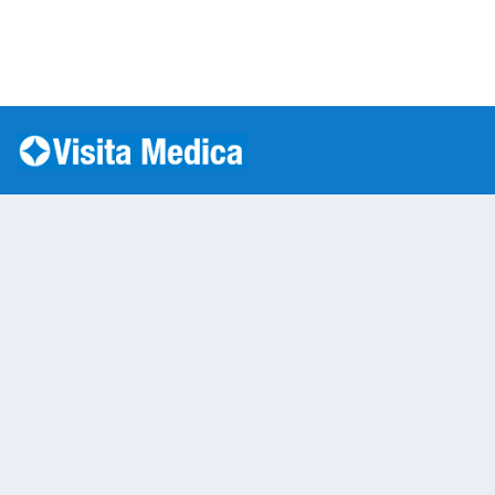
Si è verificato un errore: SQLSTATE[HY000] [1045] Acc
Warning
: mysqli::__construct(): (HY000/1045): Access
/var/www/vhosts/laboratorioanalisi.com/httpdo
on line
283
Laboratorio Analisi S
Warning
: Undefined variable $nom
/var/www/vhosts/laboratorioan
content/themes/twentytwenty/
line
13
Warning
: Undefined variable $vias