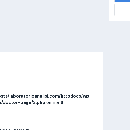
alisi.com/httpdocs/wp-
visitamedica/page/doctor-page/1.php
on
Invia messaggio
Prestazioni
Recensioni
sts/laboratorioanalisi.com/httpdocs/wp-
e/doctor-page/2.php
on line
6