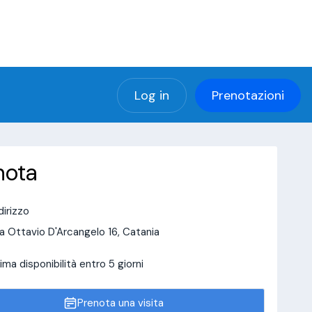
(using password: YES)
ng password: YES) in
a/page/doctor-page/include_data/data_user.php
Log in
Prenotazioni
nota
dirizzo
a Ottavio D'Arcangelo 16, Catania
ima disponibilità entro 5 giorni
Prenota una visita