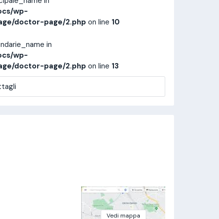
ncipale_name in
ocs/wp-
age/doctor-page/2.php
on line
10
ondarie_name in
ocs/wp-
age/doctor-page/2.php
on line
13
tagli
Vedi mappa