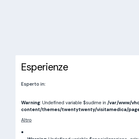
/var/www/vhosts/laboratorioan
content/themes/twentytwenty/
line
14
10 recensioni
Prenota una visita
Esperienze
Indirizzi
Esperienze
Esperto in:
Warning
: Undefined variable $sudime in
/var/www/vho
content/themes/twentytwenty/visitamedica/pag
Altro