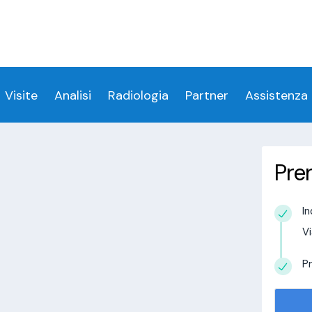
ess denied for user 'login_visitamedica'@'localhost' 
 denied for user 'login_visitamedica'@'localhost' (usi
cs/wp-content/themes/twentytwenty/visitamedic
Visite
Analisi
Radiologia
Partner
Assistenza
Pre
Rovereto
In
estudio in
Vi
alisi.com/httpdocs/wp-
visitamedica/page/doctor-page/1.php
on
Pr
tudio in