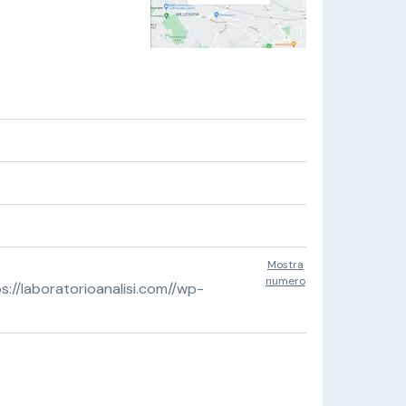
Mostra
numero
//laboratorioanalisi.com//wp-