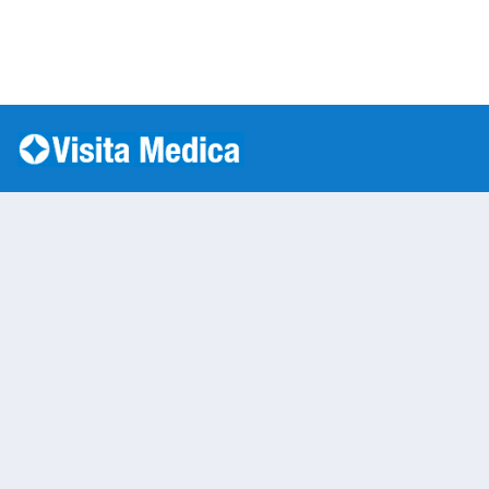
Si è verificato un errore: SQLSTATE[HY000] [1045] Acc
Warning
: mysqli::__construct(): (HY000/1045): Access
/var/www/vhosts/laboratorioanalisi.com/httpdo
on line
283
Laboratorio Analisi 
Warning
: Undefined variable $nom
/var/www/vhosts/laboratorioan
content/themes/twentytwenty/
line
13
Warning
: Undefined variable $vias