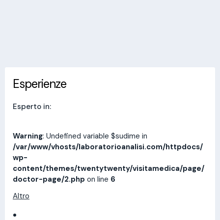
Invia messaggio
Esperienze
Indirizzi
Prestazioni
Recensioni
Esperienze
Esperto in:
Warning
: Undefined variable $sudime in
/var/www/vhosts/laboratorioanalisi.com/httpdocs/
wp-
content/themes/twentytwenty/visitamedica/page/
doctor-page/2.php
on line
6
Altro