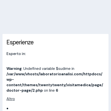
Invia messaggio
Esperienze
Indirizzi
Prestazioni
Recensioni
Esperienze
Esperto in:
Warning
: Undefined variable $sudime in
/var/www/vhosts/laboratorioanalisi.com/httpdocs/
wp-
content/themes/twentytwenty/visitamedica/page/
doctor-page/2.php
on line
6
Altro