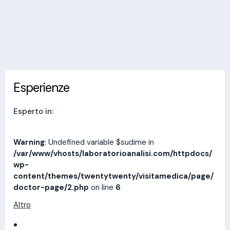
Invia messaggio
Esperienze
Indirizzi
Prestazioni
Recensioni
Esperienze
Esperto in:
Warning
: Undefined variable $sudime in
/var/www/vhosts/laboratorioanalisi.com/httpdocs/
wp-
content/themes/twentytwenty/visitamedica/page/
doctor-page/2.php
on line
6
Altro