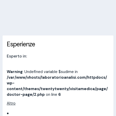
Invia messaggio
Esperienze
Indirizzi
Prestazioni
Recensioni
Esperienze
Esperto in:
Warning
: Undefined variable $sudime in
/var/www/vhosts/laboratorioanalisi.com/httpdocs/
wp-
content/themes/twentytwenty/visitamedica/page/
doctor-page/2.php
on line
6
Altro