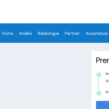
ess denied for user 'login_visitamedica'@'localhost' 
 denied for user 'login_visitamedica'@'localhost' (usi
cs/wp-content/themes/twentytwenty/visitamedic
Visite
Analisi
Radiologia
Partner
Assistenza
Pre
Piedimulera
In
estudio in
Vi
alisi.com/httpdocs/wp-
visitamedica/page/doctor-page/1.php
on
Pr
tudio in