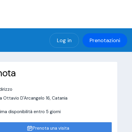
(using password: YES)
ng password: YES) in
a/page/doctor-page/include_data/data_user.php
Log in
Prenotazioni
nota
dirizzo
a Ottavio D'Arcangelo 16, Catania
ima disponibilità entro 5 giorni
Prenota una visita