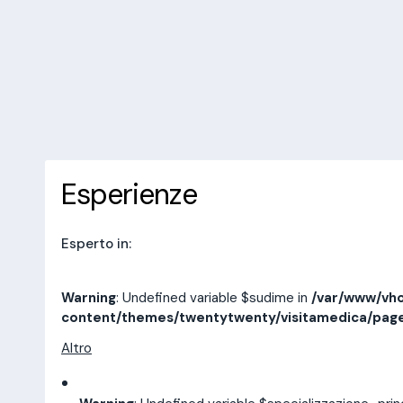
/var/www/vhosts/laboratorioan
content/themes/twentytwenty/
line
14
10 recensioni
Prenota una visita
Esperienze
Indirizzi
Esperienze
Esperto in:
Warning
: Undefined variable $sudime in
/var/www/vho
content/themes/twentytwenty/visitamedica/pag
Altro