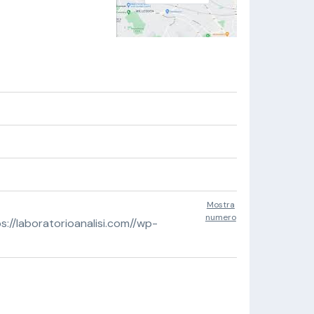
Mostra
numero
//laboratorioanalisi.com//wp-