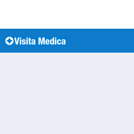
Si è verificato un errore: SQLSTATE[HY000] [1045] Acc
Warning
: mysqli::__construct(): (HY000/1045): Access
/var/www/vhosts/laboratorioanalisi.com/httpdo
on line
283
Laboratorio Analisi 
Warning
: Undefined variable $nom
/var/www/vhosts/laboratorioan
content/themes/twentytwenty/
line
13
Warning
: Undefined variable $vias