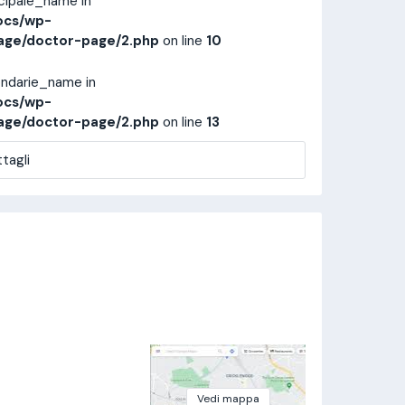
ncipale_name in
ocs/wp-
age/doctor-page/2.php
on line
10
ondarie_name in
ocs/wp-
age/doctor-page/2.php
on line
13
tagli
Vedi mappa