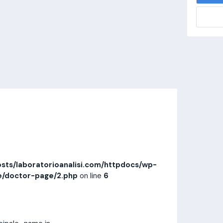
alisi.com/httpdocs/wp-
visitamedica/page/doctor-page/1.php
on
Invia messaggio
Prestazioni
Recensioni
sts/laboratorioanalisi.com/httpdocs/wp-
e/doctor-page/2.php
on line
6