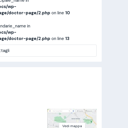
ncipale_name in
ocs/wp-
age/doctor-page/2.php
on line
10
ondarie_name in
ocs/wp-
age/doctor-page/2.php
on line
13
tagli
Vedi mappa