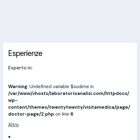
Invia messaggio
Esperienze
Indirizzi
Prestazioni
Recensioni
Esperienze
Esperto in:
Warning
: Undefined variable $sudime in
/var/www/vhosts/laboratorioanalisi.com/httpdocs/
wp-
content/themes/twentytwenty/visitamedica/page/
doctor-page/2.php
on line
6
Altro