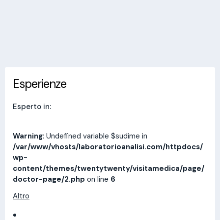
Invia messaggio
Esperienze
Indirizzi
Prestazioni
Recensioni
Esperienze
Esperto in:
Warning
: Undefined variable $sudime in
/var/www/vhosts/laboratorioanalisi.com/httpdocs/
wp-
content/themes/twentytwenty/visitamedica/page/
doctor-page/2.php
on line
6
Altro