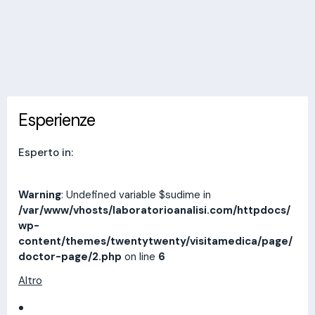
Invia messaggio
Esperienze
Indirizzi
Prestazioni
Recensioni
Esperienze
Esperto in:
Warning
: Undefined variable $sudime in
/var/www/vhosts/laboratorioanalisi.com/httpdocs/
wp-
content/themes/twentytwenty/visitamedica/page/
doctor-page/2.php
on line
6
Altro