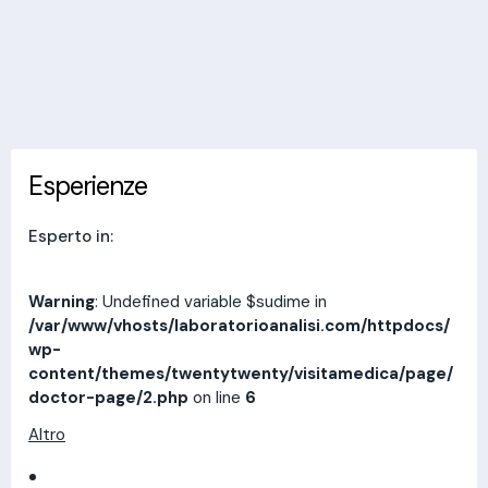
Invia messaggio
Esperienze
Indirizzi
Prestazioni
Recensioni
Esperienze
Esperto in:
Warning
: Undefined variable $sudime in
/var/www/vhosts/laboratorioanalisi.com/httpdocs/
wp-
content/themes/twentytwenty/visitamedica/page/
doctor-page/2.php
on line
6
Altro