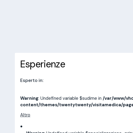
/var/www/vhosts/laboratorioan
content/themes/twentytwenty/
line
14
10 recensioni
Prenota una visita
Esperienze
Indirizzi
Esperienze
Esperto in:
Warning
: Undefined variable $sudime in
/var/www/vho
content/themes/twentytwenty/visitamedica/pag
Altro