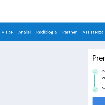
ess denied for user 'login_visitamedica'@'localhost' 
 denied for user 'login_visitamedica'@'localhost' (usi
cs/wp-content/themes/twentytwenty/visitamedic
Visite
Analisi
Radiologia
Partner
Assistenza
Pre
 Moena
In
estudio in
Vi
alisi.com/httpdocs/wp-
visitamedica/page/doctor-page/1.php
on
Pr
tudio in