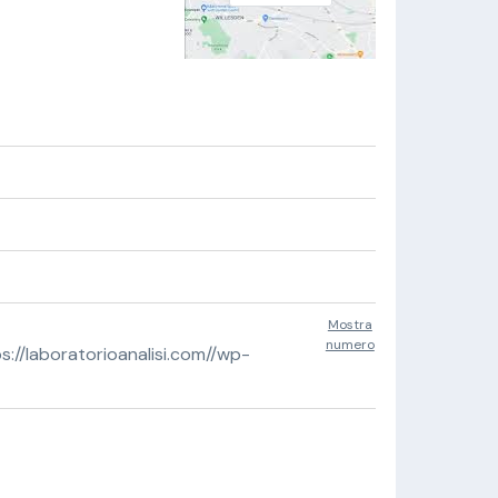
Mostra
numero
//laboratorioanalisi.com//wp-