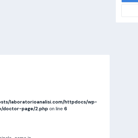
alisi.com/httpdocs/wp-
visitamedica/page/doctor-page/1.php
on
Invia messaggio
Prestazioni
Recensioni
sts/laboratorioanalisi.com/httpdocs/wp-
e/doctor-page/2.php
on line
6