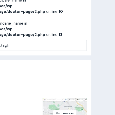
ncipale_name in
ocs/wp-
age/doctor-page/2.php
on line
10
ondarie_name in
ocs/wp-
age/doctor-page/2.php
on line
13
tagli
Vedi mappa