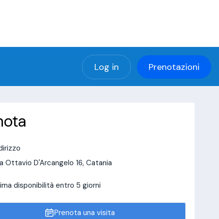
(using password: YES)
ng password: YES) in
a/page/doctor-page/include_data/data_user.php
Log in
Prenotazioni
nota
dirizzo
a Ottavio D'Arcangelo 16, Catania
ima disponibilità entro 5 giorni
Prenota una visita