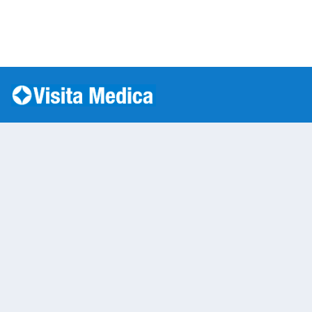
Si è verificato un errore: SQLSTATE[HY000] [1045] Acc
Warning
: mysqli::__construct(): (HY000/1045): Access
/var/www/vhosts/laboratorioanalisi.com/httpdo
on line
283
Laboratorio Analisi
Warning
: Undefined variable $nom
/var/www/vhosts/laboratorioan
content/themes/twentytwenty/
line
13
Warning
: Undefined variable $vias