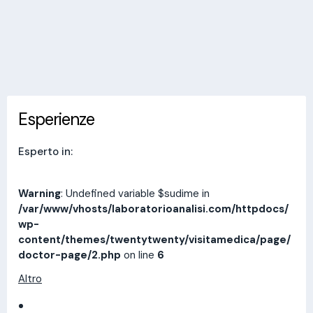
Invia messaggio
Esperienze
Indirizzi
Prestazioni
Recensioni
Esperienze
Esperto in:
Warning
: Undefined variable $sudime in
/var/www/vhosts/laboratorioanalisi.com/httpdocs/
wp-
content/themes/twentytwenty/visitamedica/page/
doctor-page/2.php
on line
6
Altro