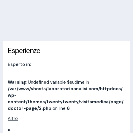
Invia messaggio
Esperienze
Indirizzi
Prestazioni
Recensioni
Esperienze
Esperto in:
Warning
: Undefined variable $sudime in
/var/www/vhosts/laboratorioanalisi.com/httpdocs/
wp-
content/themes/twentytwenty/visitamedica/page/
doctor-page/2.php
on line
6
Altro