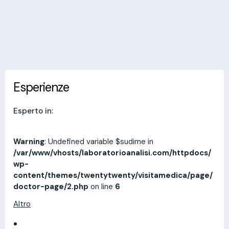
Invia messaggio
Esperienze
Indirizzi
Prestazioni
Recensioni
Esperienze
Esperto in:
Warning
: Undefined variable $sudime in
/var/www/vhosts/laboratorioanalisi.com/httpdocs/
wp-
content/themes/twentytwenty/visitamedica/page/
doctor-page/2.php
on line
6
Altro