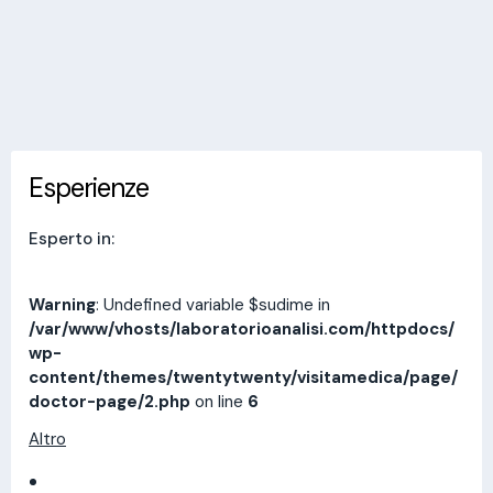
Invia messaggio
Esperienze
Indirizzi
Prestazioni
Recensioni
Esperienze
Esperto in:
Warning
: Undefined variable $sudime in
/var/www/vhosts/laboratorioanalisi.com/httpdocs/
wp-
content/themes/twentytwenty/visitamedica/page/
doctor-page/2.php
on line
6
Altro