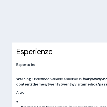
/var/www/vhosts/laboratorioan
content/themes/twentytwenty/
line
14
10 recensioni
Prenota una visita
Esperienze
Indirizzi
Esperienze
Esperto in:
Warning
: Undefined variable $sudime in
/var/www/vho
content/themes/twentytwenty/visitamedica/pag
Altro