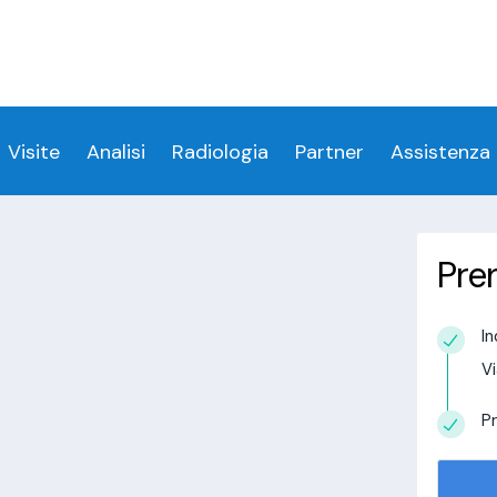
ess denied for user 'login_visitamedica'@'localhost' 
 denied for user 'login_visitamedica'@'localhost' (usi
cs/wp-content/themes/twentytwenty/visitamedic
Visite
Analisi
Radiologia
Partner
Assistenza
Pre
Livraga
In
estudio in
Vi
alisi.com/httpdocs/wp-
visitamedica/page/doctor-page/1.php
on
Pr
tudio in