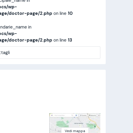
ncipale_name in
ocs/wp-
age/doctor-page/2.php
on line
10
ondarie_name in
ocs/wp-
age/doctor-page/2.php
on line
13
tagli
Vedi mappa