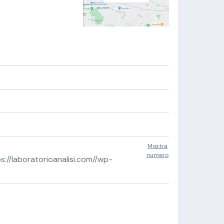
Mostra
numero
//laboratorioanalisi.com//wp-