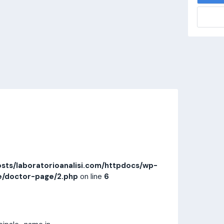
alisi.com/httpdocs/wp-
visitamedica/page/doctor-page/1.php
on
Invia messaggio
Prestazioni
Recensioni
sts/laboratorioanalisi.com/httpdocs/wp-
e/doctor-page/2.php
on line
6