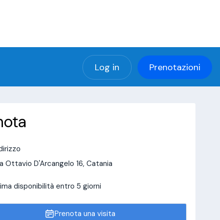
(using password: YES)
ng password: YES) in
a/page/doctor-page/include_data/data_user.php
Log in
Prenotazioni
nota
dirizzo
a Ottavio D'Arcangelo 16, Catania
ima disponibilità entro 5 giorni
Prenota una visita