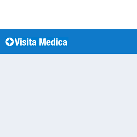
Si è verificato un errore: SQLSTATE[HY000] [1045] Acc
Warning
: mysqli::__construct(): (HY000/1045): Access
/var/www/vhosts/laboratorioanalisi.com/httpdo
on line
283
Laboratorio Analisi 
Warning
: Undefined variable $nom
/var/www/vhosts/laboratorioan
content/themes/twentytwenty/
line
13
Warning
: Undefined variable $vias