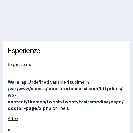
Invia messaggio
Esperienze
Indirizzi
Prestazioni
Recensioni
Esperienze
Esperto in:
Warning
: Undefined variable $sudime in
/var/www/vhosts/laboratorioanalisi.com/httpdocs/
wp-
content/themes/twentytwenty/visitamedica/page/
doctor-page/2.php
on line
6
Altro