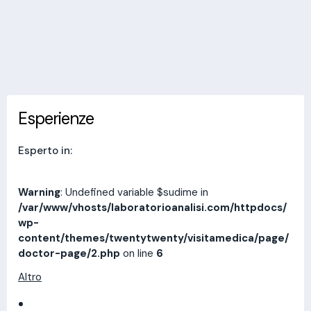
Invia messaggio
Esperienze
Indirizzi
Prestazioni
Recensioni
Esperienze
Esperto in:
Warning
: Undefined variable $sudime in
/var/www/vhosts/laboratorioanalisi.com/httpdocs/
wp-
content/themes/twentytwenty/visitamedica/page/
doctor-page/2.php
on line
6
Altro