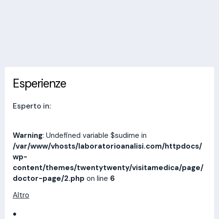
Invia messaggio
Esperienze
Indirizzi
Prestazioni
Recensioni
Esperienze
Esperto in:
Warning
: Undefined variable $sudime in
/var/www/vhosts/laboratorioanalisi.com/httpdocs/
wp-
content/themes/twentytwenty/visitamedica/page/
doctor-page/2.php
on line
6
Altro