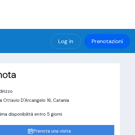
(using password: YES)
ng password: YES) in
a/page/doctor-page/include_data/data_user.php
Log in
Prenotazioni
nota
dirizzo
a Ottavio D'Arcangelo 16, Catania
ima disponibilità entro 5 giorni
Prenota una visita