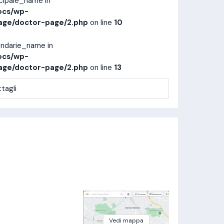
ncipale_name in
ocs/wp-
age/doctor-page/2.php
on line
10
ondarie_name in
ocs/wp-
age/doctor-page/2.php
on line
13
tagli
Vedi mappa