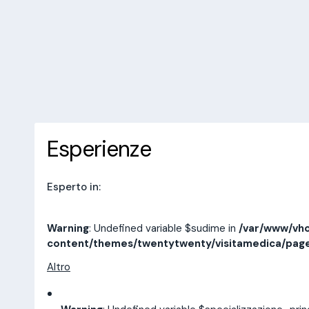
/var/www/vhosts/laboratorioan
content/themes/twentytwenty/
line
14
10 recensioni
Prenota una visita
Esperienze
Indirizzi
Esperienze
Esperto in:
Warning
: Undefined variable $sudime in
/var/www/vho
content/themes/twentytwenty/visitamedica/pag
Altro