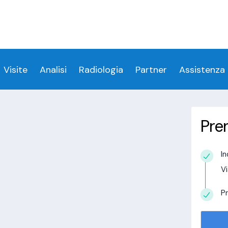
ess denied for user 'login_visitamedica'@'localhost' 
 denied for user 'login_visitamedica'@'localhost' (usi
cs/wp-content/themes/twentytwenty/visitamedic
Visite
Analisi
Radiologia
Partner
Assistenza
Pre
 Capolona
In
estudio in
Vi
alisi.com/httpdocs/wp-
visitamedica/page/doctor-page/1.php
on
Pr
tudio in