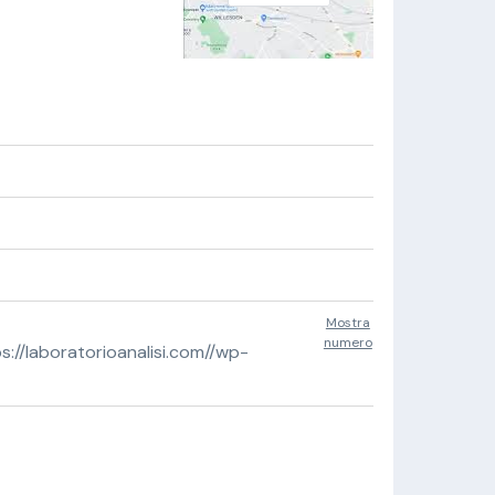
Mostra
numero
//laboratorioanalisi.com//wp-