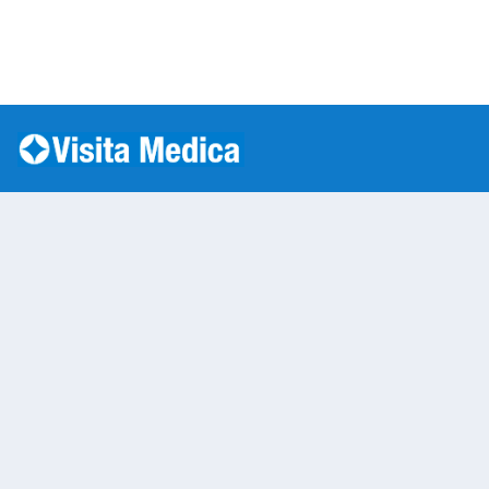
Si è verificato un errore: SQLSTATE[HY000] [1045] Acc
Warning
: mysqli::__construct(): (HY000/1045): Access
/var/www/vhosts/laboratorioanalisi.com/httpdo
on line
283
Laboratorio Analisi
Warning
: Undefined variable $nom
/var/www/vhosts/laboratorioan
content/themes/twentytwenty/
line
13
Warning
: Undefined variable $vias