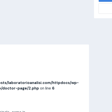
alisi.com/httpdocs/wp-
visitamedica/page/doctor-page/1.php
on
Invia messaggio
Prestazioni
Recensioni
sts/laboratorioanalisi.com/httpdocs/wp-
e/doctor-page/2.php
on line
6