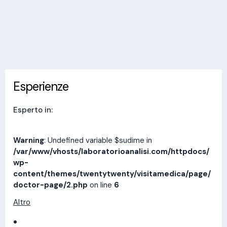
Invia messaggio
Esperienze
Indirizzi
Prestazioni
Recensioni
Esperienze
Esperto in:
Warning
: Undefined variable $sudime in
/var/www/vhosts/laboratorioanalisi.com/httpdocs/
wp-
content/themes/twentytwenty/visitamedica/page/
doctor-page/2.php
on line
6
Altro