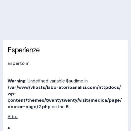
Invia messaggio
Esperienze
Indirizzi
Prestazioni
Recensioni
Esperienze
Esperto in:
Warning
: Undefined variable $sudime in
/var/www/vhosts/laboratorioanalisi.com/httpdocs/
wp-
content/themes/twentytwenty/visitamedica/page/
doctor-page/2.php
on line
6
Altro