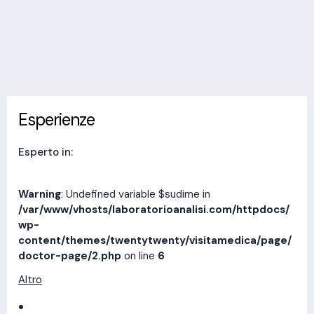
Invia messaggio
Esperienze
Indirizzi
Prestazioni
Recensioni
Esperienze
Esperto in:
Warning
: Undefined variable $sudime in
/var/www/vhosts/laboratorioanalisi.com/httpdocs/
wp-
content/themes/twentytwenty/visitamedica/page/
doctor-page/2.php
on line
6
Altro