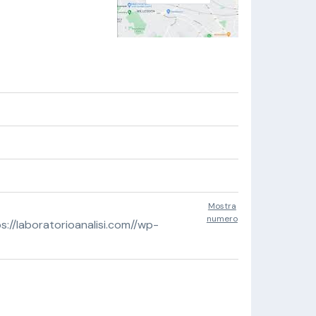
Mostra
numero
//laboratorioanalisi.com//wp-