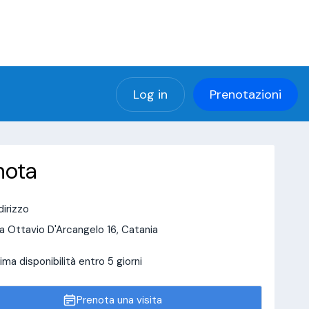
(using password: YES)
ng password: YES) in
a/page/doctor-page/include_data/data_user.php
Log in
Prenotazioni
nota
dirizzo
a Ottavio D'Arcangelo 16, Catania
ima disponibilità entro 5 giorni
Prenota una visita