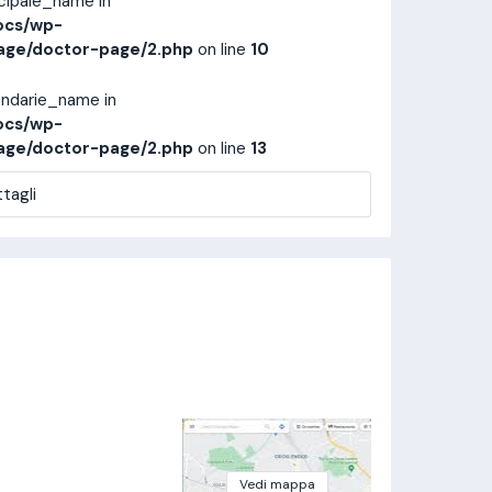
ncipale_name in
ocs/wp-
age/doctor-page/2.php
on line
10
ondarie_name in
ocs/wp-
age/doctor-page/2.php
on line
13
tagli
Vedi mappa