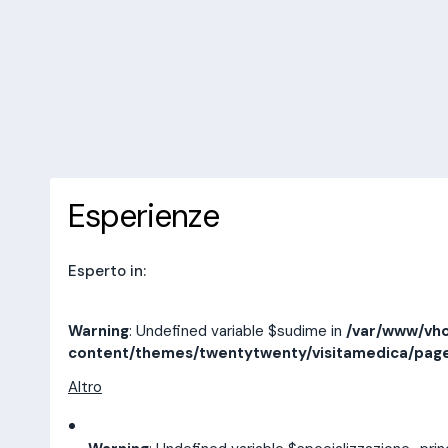
/var/www/vhosts/laboratorioan
content/themes/twentytwenty/
line
14
10 recensioni
Prenota una visita
Esperienze
Indirizzi
Esperienze
Esperto in:
Warning
: Undefined variable $sudime in
/var/www/vho
content/themes/twentytwenty/visitamedica/pag
Altro