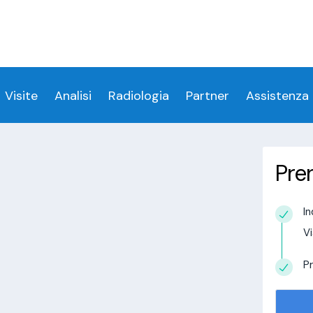
ess denied for user 'login_visitamedica'@'localhost' 
 denied for user 'login_visitamedica'@'localhost' (usi
cs/wp-content/themes/twentytwenty/visitamedic
Visite
Analisi
Radiologia
Partner
Assistenza
Pre
Barzio
In
estudio in
Vi
alisi.com/httpdocs/wp-
visitamedica/page/doctor-page/1.php
on
Pr
tudio in