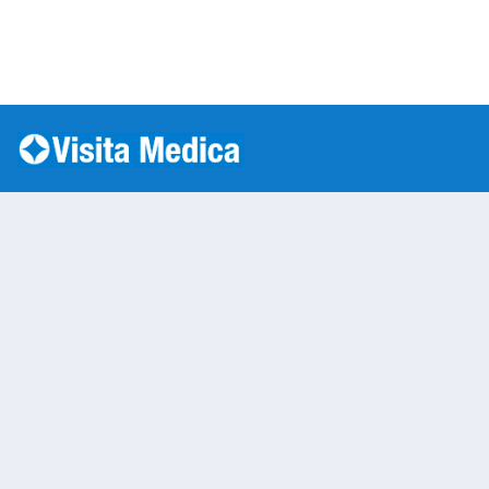
Si è verificato un errore: SQLSTATE[HY000] [1045] Acc
Warning
: mysqli::__construct(): (HY000/1045): Access
/var/www/vhosts/laboratorioanalisi.com/httpdo
on line
283
Laboratorio Analisi 
Warning
: Undefined variable $nom
/var/www/vhosts/laboratorioan
content/themes/twentytwenty/
line
13
Warning
: Undefined variable $vias