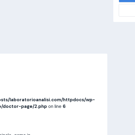
alisi.com/httpdocs/wp-
visitamedica/page/doctor-page/1.php
on
Invia messaggio
Prestazioni
Recensioni
sts/laboratorioanalisi.com/httpdocs/wp-
e/doctor-page/2.php
on line
6