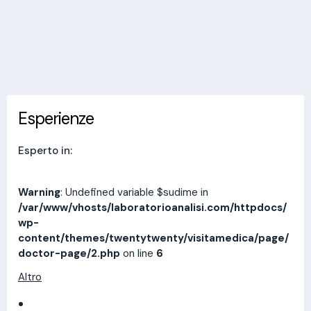
Invia messaggio
Esperienze
Indirizzi
Prestazioni
Recensioni
Esperienze
Esperto in:
Warning
: Undefined variable $sudime in
/var/www/vhosts/laboratorioanalisi.com/httpdocs/
wp-
content/themes/twentytwenty/visitamedica/page/
doctor-page/2.php
on line
6
Altro