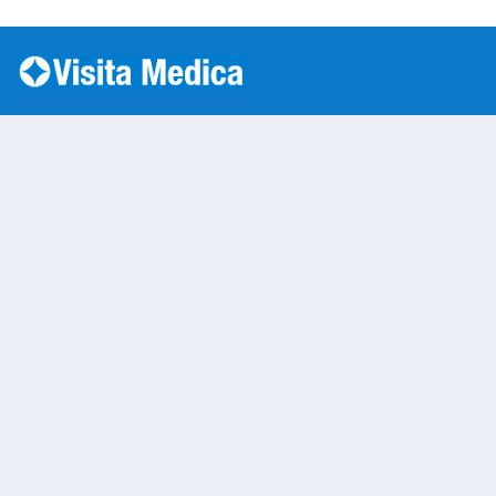
Si è verificato un errore: SQLSTATE[HY000] [1045] Acc
Eye Vision
Warning
: Undefined variable $nom
/var/www/vhosts/laboratorioan
content/themes/twentytwenty/
line
13
Warning
: Undefined variable $vias
/var/www/vhosts/laboratorioan
content/themes/twentytwenty/
line
14