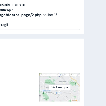
ondarie_name in
ocs/wp-
age/doctor-page/2.php
on line
13
tagli
Vedi mappa