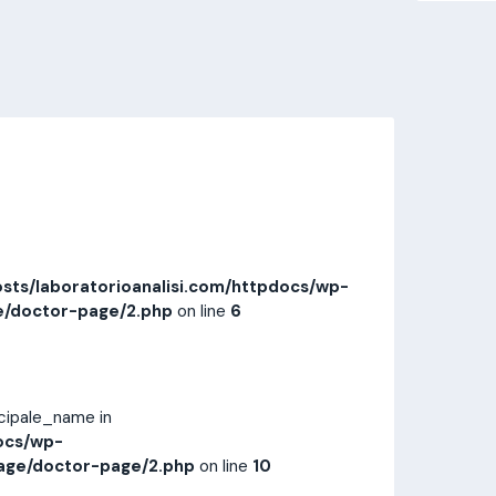
Invia messaggio
Prestazioni
Recensioni
sts/laboratorioanalisi.com/httpdocs/wp-
e/doctor-page/2.php
on line
6
ncipale_name in
ocs/wp-
age/doctor-page/2.php
on line
10