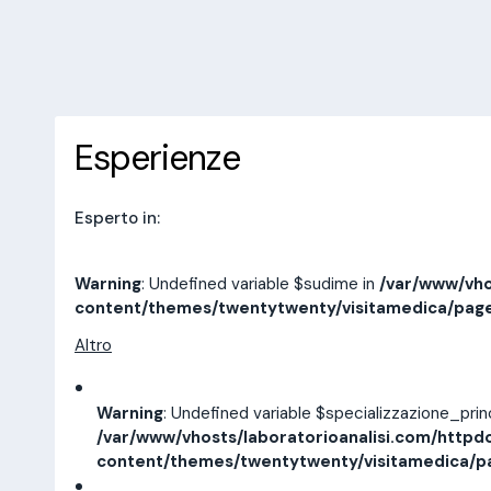
10 recensioni
Prenota una visita
Esperienze
Indirizzi
Esperienze
Esperto in:
Warning
: Undefined variable $sudime in
/var/www/vho
content/themes/twentytwenty/visitamedica/pag
Altro
Warning
: Undefined variable $specializzazione_pri
/var/www/vhosts/laboratorioanalisi.com/httpd
content/themes/twentytwenty/visitamedica/p