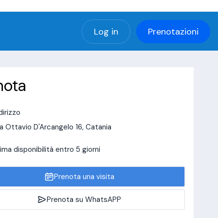
(using password: YES)
Log in
Prenotazioni
nota
dirizzo
a Ottavio D'Arcangelo 16, Catania
ima disponibilità entro 5 giorni
Prenota una visita
Prenota su WhatsAPP