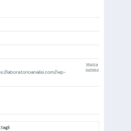
Mostra
numero
//laboratorioanalisi.com//wp-
tagli