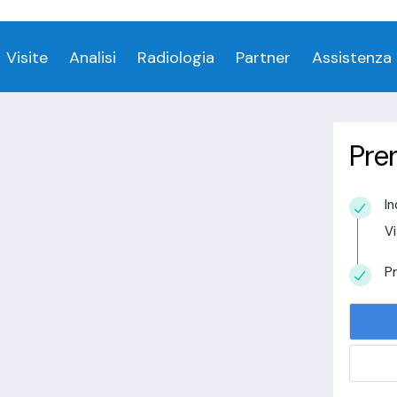
ess denied for user 'login_visitamedica'@'localhost' 
Visite
Analisi
Radiologia
Partner
Assistenza
Pre
In
estudio in
Vi
alisi.com/httpdocs/wp-
visitamedica/page/doctor-page/1.php
on
Pr
tudio in
alisi.com/httpdocs/wp-
visitamedica/page/doctor-page/1.php
on